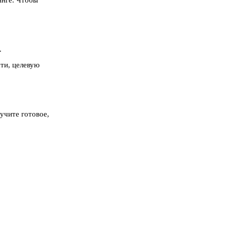
инге. Чтобы
.
ти, целевую
учите готовое,