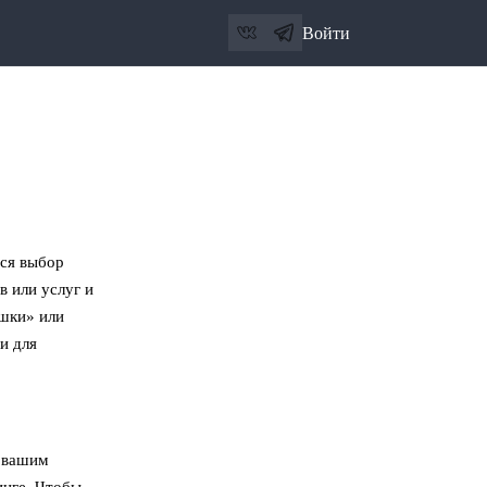
Войти
тся выбор
 или услуг и
шки» или
и для
д вашим