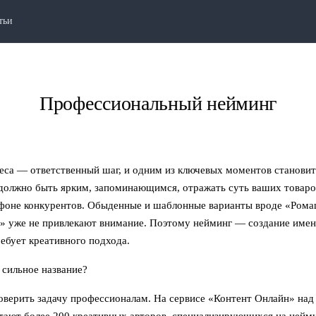
тьи
Главная
Услуги
Название Компании
●
●
Профессиональный нейминг
еса — ответственный шаг, и одним из ключевых моментов станови
 должно быть ярким, запоминающимся, отражать суть ваших товаров
 фоне конкурентов. Обыденные и шаблонные варианты вроде «Рома
» уже не привлекают внимание. Поэтому нейминг — создание имен
ебует креативного подхода.
 сильное название?
оверить задачу профессионалам. На сервисе «Контент Онлайн» на